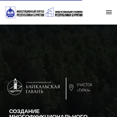
УЧАСТОК
«ТУРКА»
СОЗДАНИЕ
МНОГОФУНКЦИОНАЛЬНОГО
КУЛЬТУРНО-ОЗДОРОВИТЕЛЬНОГО
ЦЕНТРА
Проект по строительству на территории участка «Турка»
многофункционального культурно-делового центра под
уникальным брендом «Эрмитаж», сочетающего в секбе лучшие
традиции европейского и азиатского зодчества.
объем инвестиций