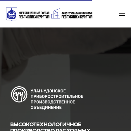
ВЫСОКОТЕХНОЛОГИЧНОЕ
ПРОИЗВОДСТВО РАСХОДНЫХ
МАТЕРИАЛОВ
ДЛЯ МЕДИЦИНСКИХ ЛАБОРАТОРИЙ
Проект импортозамещения по расходным материалам для
медицинских лабораторий. Производство одноразовых
наконечников для дозаторов пипеточных без фильтра и с
фильтром для проведения медицинских лабораторных
исследований.
объем инвестиций